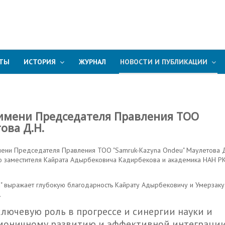
КТЫ
ИСТОРИЯ
ЖУРНАЛ
НОВОСТИ И ПУБЛИКАЦИИ
 имени Председателя Правления ТОО
ова Д.Н.
мени Председателя Правления ТОО "Samruk-Kazyna Ondeu" Маулетова Д
о заместителя Кайрата Адырбековича Кадирбекова и академика НАН Р
" выражает глубокую благодарность Кайрату Адырбековичу и Умерзаку
.
ключевую роль в прогрессе и синергии науки и
рмоничному развитию и эффективной интеграции