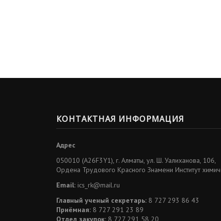
КОНТАКТНАЯ ИНФОРМАЦИЯ
Адрес
050010 (A26F3Y1), г. Алматы, ул. Ш. Уалиханова, 106,
Ордена Трудового Красного Знамени Институт химичес
Email:
ics_rk@mail.ru
Главный ученый секретарь:
8 727 293 86 43
Приёмная:
8 727 291 23 89
Отдел закупок:
8 727 291 58 20