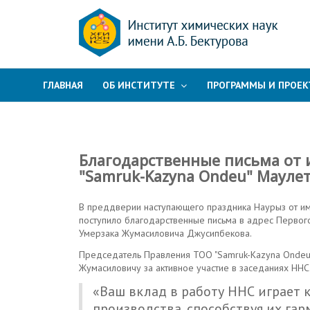
ГЛАВНАЯ
ОБ ИНСТИТУТЕ
ПРОГРАММЫ И ПРОЕ
Благодарственные письма от
"Samruk-Kazyna Ondeu" Маулет
В преддверии наступающего праздника Наурыз от и
поступило благодарственные письма в адрес Первог
Умерзака Жумасиловича Джусипбекова.
Председатель Правления ТОО "Samruk-Kazyna Ondeu
Жумасиловичу за активное участие в заседаниях ННС
«Ваш вклад в работу ННС играет 
производства, способствуя их га